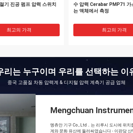
T III/600V CAT IV 안전, 24
MSX-S13-PA
샘플링, 8kV 과도 현상 캡처)
최고의 가격
최고의 가격
우리는 누구이며 우리를 선택하는 이
중국 고품질 차동 압력계 & 디지털 압력 계측기 공급 업체
Mengchuan Instrumen
멩츄안 기구 Co., Ltd．는 리루시 도시에 위
계와 문화 유산에 둘러싸였습니다 - 이판당 산! 