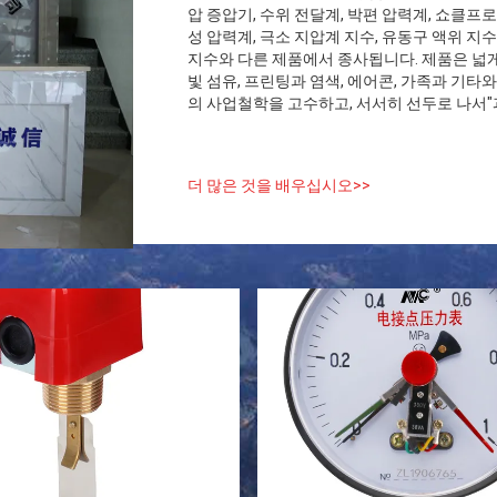
압 증압기, 수위 전달계, 박편 압력계, 쇼클프
성 압력계, 극소 지압계 지수, 유동구 액위 지수
지수와 다른 제품에서 종사됩니다. 제품은 넓게 플
빛 섬유, 프린팅과 염색, 에어콘, 가족과 기타
의 사업철학을 고수하고, 서서히 선두로 나서"과 
더 많은 것을 배우십시오>>