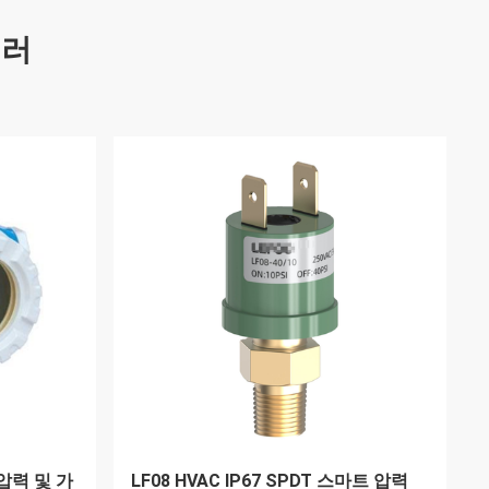
셀러
-S12-PA
에머슨 마이크로 모션 타입 700 원격