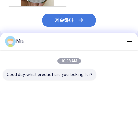
계속하다
Mia
추천된 제품
10:08 AM
Good day, what product are you looking for?
공장 가격 Testo 310
새 정품 밸브 포지셔너
세트라 모델 26
연소 분석기 키트 OEM
YTC YT-
압 트랜스듀서 26
재고 있음
3300LSN5500S - 밸
025-L-B-11-T
브 액세서리 - 재고 있음
최고의 가격
최고의 가격
최고의 