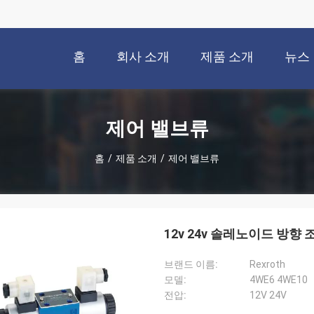
홈
회사 소개
제품 소개
뉴스
제어 밸브류
홈
/
제품 소개
/
제어 밸브류
12v 24v 솔레노이드 방향
브랜드 이름:
Rexroth
모델:
4WE6 4WE10
전압:
12V 24V