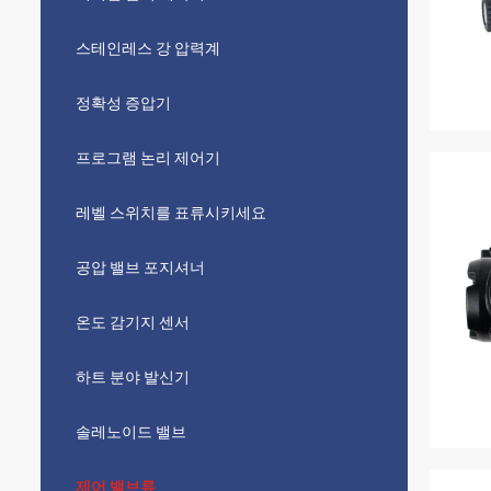
스테인레스 강 압력계
정확성 증압기
프로그램 논리 제어기
레벨 스위치를 표류시키세요
공압 밸브 포지셔너
온도 감기지 센서
하트 분야 발신기
솔레노이드 밸브
제어 밸브류