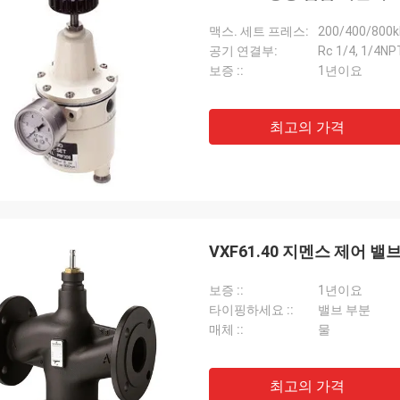
맥스. 세트 프레스:
200/400/800
공기 연결부:
Rc 1/4, 1/4NP
보증 ::
1년이요
최고의 가격
VXF61.40 지멘스 제어 밸
보증 ::
1년이요
타이핑하세요 ::
밸브 부분
매체 ::
물
최고의 가격