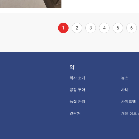
1
2
3
4
5
6
약
회사 소개
뉴스
공장 투어
사례
품질 관리
사이트맵
연락처
개인 정보