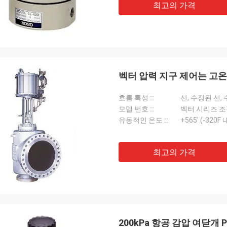
최고의 가격
벡터 압력 지구 제어는 고온
흐름 특성 ::
선, 수정된 선,
모델 번호 ::
벡터 시리즈 조
유동적인 온도 ::
+565' (-320F
최고의 가격
200kPa 항공 감압 여닫개 