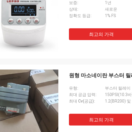
보증:
1년
상태:
새로운
정확도 등급:
1% FS
최고의 가격
원형 마소네이란 부스터 릴레이
유형:
부스터 릴레이
최대 공급 압력:
150PSI(10.3바
최대 Cv(공급):
1.2(BR200) ​​및
최고의 가격