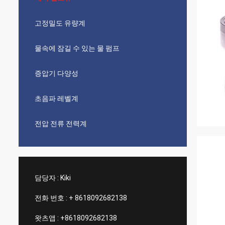
고정밀도 유량계
물속에 잠길 수 있는 물 펌프
증압기 다양성
초음파 레벨계
전압 전류 전력계
담당자 :
Kiki
전화 번호 :
+ 8618092682138
왓츠앱 :
+8618092682138