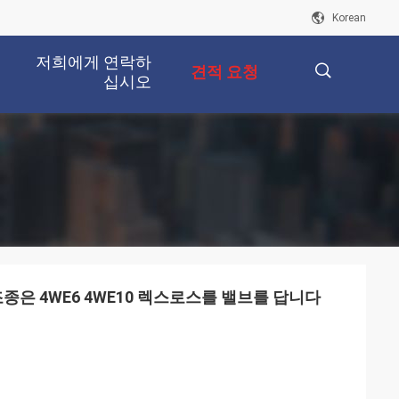
Korean
저희에게 연락하
견적 요청
십시오
描
述
 조종은 4WE6 4WE10 렉스로스를 밸브를 답니다