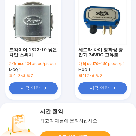
드와이어 1823-10 낮은
세트라 차이 정확성 증
차압 스위치
압기 24VDC 고유로 방
폭
가격:
usd104 piece/pieces
가격:
usd70~150 piece/pieces
MOQ:
1
MOQ:
1
최신 가격 받기
최신 가격 받기
지금 연락
지금 연락
시간 절약
최고의 제품에 문의하십시오.