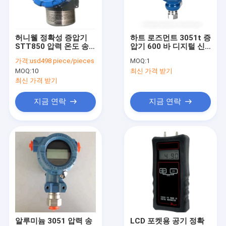
공장 견학
품질 관리
허니웰 정확성 증압기
하트 로즈먼트 3051t 증
STT850 압력 온도 송
압기 600 바 디지털 신
문의하기
신기
호
가격:
usd498 piece/pieces
MOQ:
1
MOQ:
10
최신 가격 받기
인용문을 요구하세요
최신 가격 받기
지금 연락
지금 연락
차동 압력계
디지털 압력 계측기
스테인레스 강 압력계
정확성 증압기
프로그램 논리 제어기
알루미늄 3051 압력 송
LCD 포켓용 공기 정확