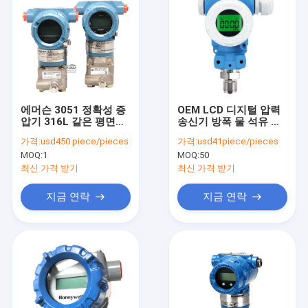
에머슨 3051 정확성 증
OEM LCD 디지털 압력
압기 316L 같은 평면에
송신기 방폭 물 석유 공
있는 증압기
기
가격:
usd450 piece/pieces
가격:
usd41piece/pieces
MOQ:
1
MOQ:
50
최신 가격 받기
최신 가격 받기
지금 연락
지금 연락
집
제품
우리에 대하여