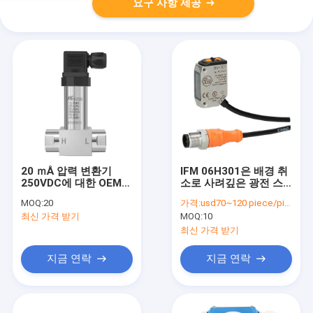
요구 사항 제공
20 ｍÅ 압력 변환기
IFM 06H301은 배경 취
250VDC에 대한 OEM
소로 사려깊은 광전 스
가지고 다닐 수 있는 정
위치 IP65를 퍼뜨립니다
MOQ:
20
가격:
usd70~120 piece/pieces
확성 증압기 4
최신 가격 받기
MOQ:
10
최신 가격 받기
지금 연락
지금 연락