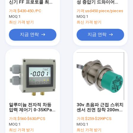
신기 FF 프로토콜 최대
성 증압기 드와이어
레벨 스위치를 표류시키세요
20000 PSIG
477B
가격:
$430-450 /PC
가격:
usd450 piece/pieces
3051CD/3051CA /
MOQ:
공압 밸브 포지셔너
1
MOQ:
1
3051TG
최신 가격 받기
최신 가격 받기
온도 감기지 센서
지금 연락
지금 연락
하트 분야 발신기
솔레노이드 밸브
제어 밸브류
고정밀도 유량계
물속에 잠길 수 있는 물 펌프
알루미늄 전자적 차등
30v 초음파 근접 스위치
증압기 다양성
압력 제어기 0-35KPa
센서 전면 장착 200mA
드와이어 DHII-006
UB2000-30GM-E5-
가격:
$560-$630/PCS
가격:
$259-$299PCS
DHII-007
V15 초음파 센서
초음파 레벨계
MOQ:
1
MOQ:
1
최신 가격 받기
최신 가격 받기