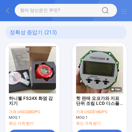
정확성 증압기
(213)
하니웰 FS24X 화염 감
핫 판매 요코가와 지표
지기
단위 조립 LCD 디스플
레이 F9802JA
가격:
USD2200/PC
가격:
USD$180/PC
MOQ:
1
MOQ:
1
최신 가격 받기
최신 가격 받기