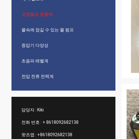
고정밀도 유량계
물속에 잠길 수 있는 물 펌프
증압기 다양성
초음파 레벨계
전압 전류 전력계
담당자 :
Kiki
전화 번호 :
+ 8618092682138
왓츠앱 :
+8618092682138