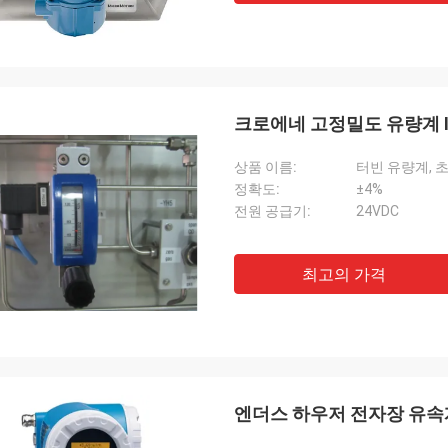
크로에네 고정밀도 유량계 I
상품 이름:
터빈 유량계, 
정확도:
±4%
전원 공급기:
24VDC
최고의 가격
엔더스 하우저 전자장 유속계