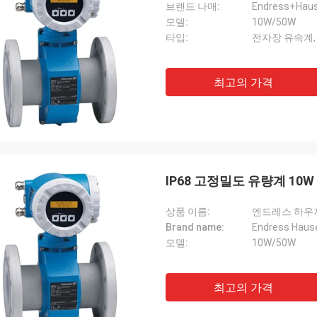
브랜드 나매:
Endress+Hau
모델:
10W/50W
타입:
전자장 유속계,
최고의 가격
IP68 고정밀도 유량계 10W
상품 이름:
엔드레스 하우
Brand name:
Endress Haus
모델:
10W/50W
최고의 가격