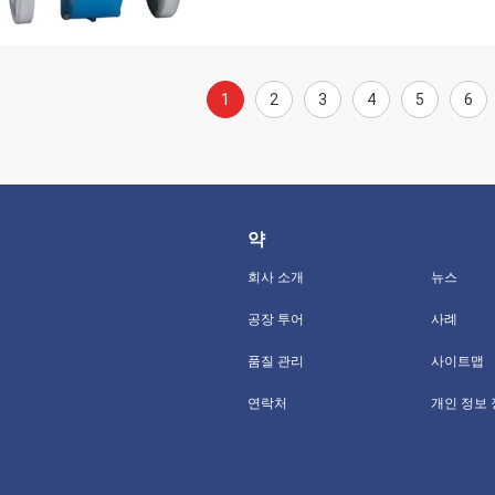
1
2
3
4
5
6
약
회사 소개
뉴스
공장 투어
사례
품질 관리
사이트맵
연락처
개인 정보