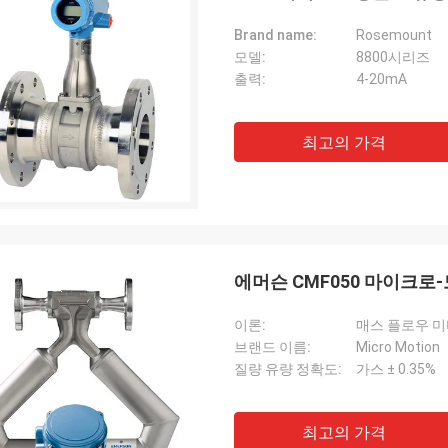
Brand name:
Rosemount
모델:
8800시리즈
출력:
4-20mA
최고의 가격
에머슨 CMF050 마이크로-
이론:
매스 플로우 
브랜드 이름:
Micro Motion
질량 유량 정확도:
가스 ± 0.35%
최고의 가격