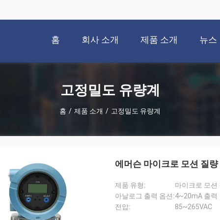
홈
회사 소개
제품 소개
뉴스
고정밀도 유량계
홈
/
제품 소개
/
고정밀도 유량계
에머슨 마이크로 모션 질량
제품 유형:
마이크로 모션 
아날로그 출력 옵션:
4~20mA 출력
전압:
85~265VAC