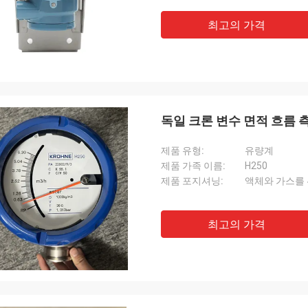
최고의 가격
독일 크론 변수 면적 흐름 
제품 유형:
유량계
제품 가족 이름:
H250
제품 포지셔닝:
액체와 가스를
최고의 가격