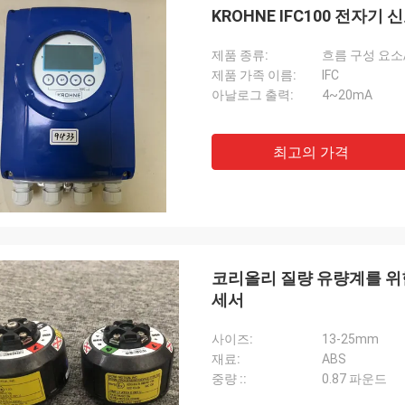
KROHNE IFC100 전자기 
제품 종류:
흐름 구성 요소
제품 가족 이름:
IFC
아날로그 출력:
4~20mA
최고의 가격
코리올리 질량 유량계를 위한
세서
사이즈:
13-25mm
재료:
ABS
중량 ::
0.87 파운드