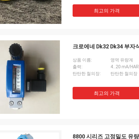
최고의 가격
크로에네 Dk32 Dk34 
상품 이름:
영역 유량계
출력:
4...20 mA/HA
탄탄한 철의장:
탄탄한 철의장
최고의 가격
8800 시리즈 고정밀도 유