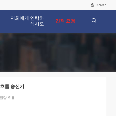
Korean
저희에게 연락하
견적 요청
십시오
描
述
 흐름 송신기
질량 흐름