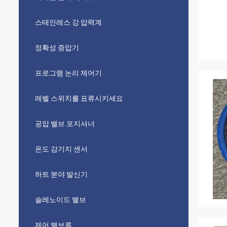
스테인레스 강 압력계
정확성 증압기
프로그램 논리 제어기
레벨 스위치를 표류시키세요
공압 밸브 포지셔너
온도 감기지 센서
하트 분야 발신기
솔레노이드 밸브
제어 밸브류