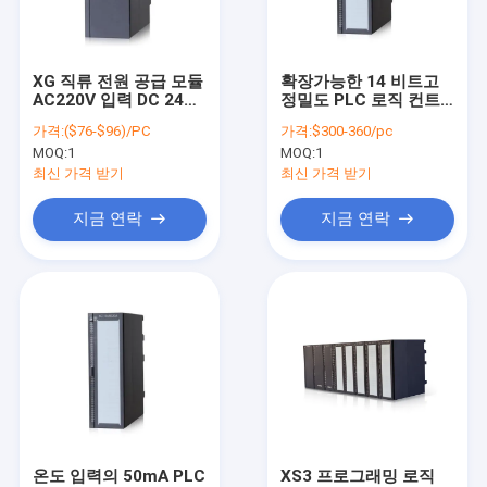
공장 견학
품질 관리
XG 직류 전원 공급 모듈
확장가능한 14 비트고
AC220V 입력 DC 24V
정밀도 PLC 로직 컨트
문의하기
75W 생산
롤러 16 모듈
가격:
($76-$96)/PC
가격:
$300-360/pc
MOQ:
1
MOQ:
1
인용문을 요구하세요
최신 가격 받기
최신 가격 받기
지금 연락
지금 연락
차동 압력계
디지털 압력 계측기
스테인레스 강 압력계
정확성 증압기
프로그램 논리 제어기
온도 입력의 50mA PLC
XS3 프로그래밍 로직