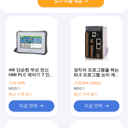
요구 사항 제공
4W 단순한 무선 전신
장치의 프로그램을 짜는
HMI PLC 제어기 7 인치
XL5 프로그램 논리 제어
대형 화면 LCD 디스플
기 DC 500V 2MΩ Plc
가격:
1095
가격:
$95-120/pc
레이
MOQ:
1
MOQ:
1
최신 가격 받기
최신 가격 받기
지금 연락
지금 연락