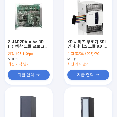
Z-4AD2DA-a-bd BD
XD 시리즈 부호기 SSI
Plc 팽창 모듈 프로그램
인터페이스 모듈 XD-
논리 제어기 20mA
E4SSI 10-31 비트
가격:
$95-110/pc
가격:
($236-$296)/PC
MOQ:
1
MOQ:
1
최신 가격 받기
최신 가격 받기
지금 연락
지금 연락
집
제품
우리에 대하여