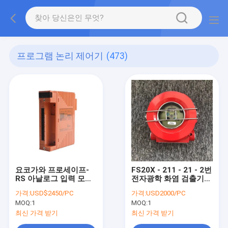
프로그램 논리 제어기
(473)
요코가와 프로세이프-
FS20X - 211 - 21 - 2번
RS 아날로그 입력 모듈
전자광학 화염 검출기
SAI143-H63/PRP 재고
다스펙트럼 화재 감시
가격:
USD$2450/PC
가격:
USD2000/PC
MOQ:
1
MOQ:
1
최신 가격 받기
최신 가격 받기