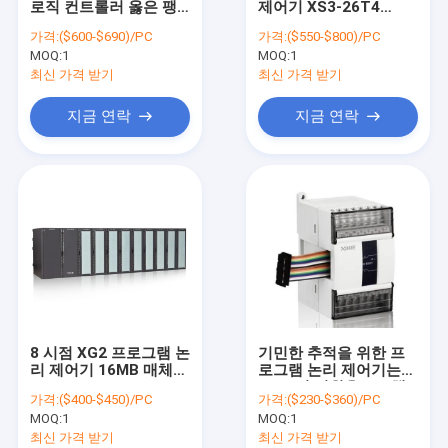
로직 컨트롤러 옳은 팽
제어기 XS3-26T4
레벨 스위치를 표류시키세요
창 모듈
16MB 800MHz CPU
가격:
($600-$690)/PC
가격:
($550-$800)/PC
MOQ:
공압 밸브 포지셔너
1
MOQ:
1
최신 가격 받기
최신 가격 받기
온도 감기지 센서
지금 연락
지금 연락
하트 분야 발신기
솔레노이드 밸브
제어 밸브류
고정밀도 유량계
물속에 잠길 수 있는 물 펌프
8 시점 XG2 프로그램 논
기민한 추적을 위한 프
증압기 다양성
리 제어기 16MB 매체
로그램 논리 제어기는
PLC
500V명 지원을 2-4 채
가격:
($400-$450)/PC
가격:
($230-$360)/PC
널로 잘라주었습니다
초음파 레벨계
MOQ:
1
MOQ:
1
최신 가격 받기
최신 가격 받기