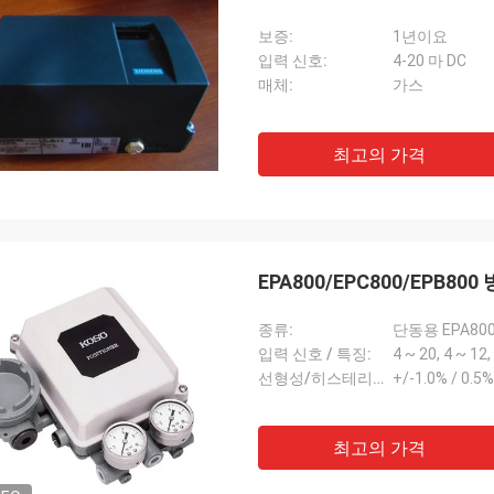
보증:
1년이요
입력 신호:
4-20 마 DC
매체:
가스
최고의 가격
EPA800/EPC800/EPB
종류:
단동용 EPA80
입력 신호 / 특징:
4 ~ 20, 4 ~ 1
선형성/히스테리시스:
+/-1.0% / 0.5%
최고의 가격