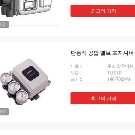
최고의 가격
DEO
단동식 공압 밸브 포지셔너
재료 ::
주조 알루미늄, A
보증 ::
1년이요
급기 ::
140-700kPa
최고의 가격
DEO