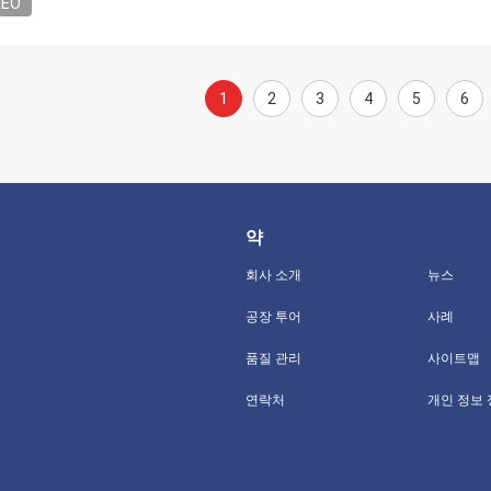
DEO
1
2
3
4
5
6
약
회사 소개
뉴스
공장 투어
사례
품질 관리
사이트맵
연락처
개인 정보