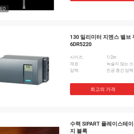
DEO
130 밀리미터 지멘스 밸브
6DR5220
사이즈:
1/2in
재료:
녹슬지 않는 
압력:
진공 중간 압력
최고의 가격
수력 SIPART 플레이스
지 블록