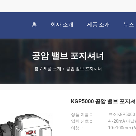
홈
회사 소개
제품 소개
뉴스
공압 밸브 포지셔너
홈
/
제품 소개
/
공압 밸브 포지셔너
KGP5000 공압 밸브 포지
상품 이름 ::
코소 KGP50
입력 신호 ::
4~20mA 아
여행 ::
10~100mm (6