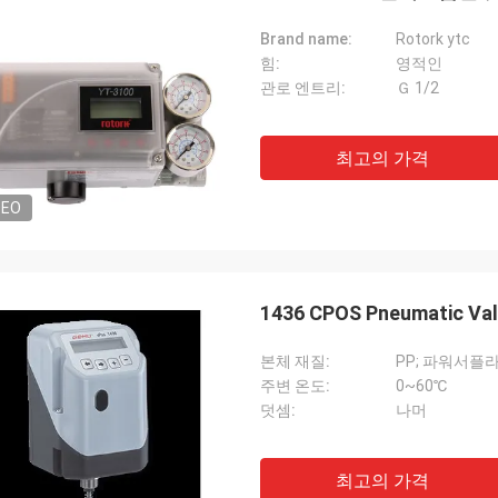
Brand name:
Rotork ytc
힘:
영적인
관로 엔트리:
Ｇ 1/2
최고의 가격
DEO
1436 CPOS Pneumatic V
본체 재질:
PP; 파워서플
주변 온도:
0~60℃
덧셈:
나머
최고의 가격