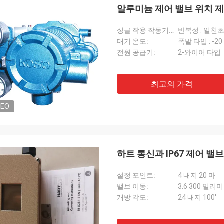
알루미늄 제어 밸브 위치 
싱글 작용 작동기를 위해:
반복성 : 일천초
대기 온도:
폭발 타입 : -20
전원 공급기:
2-와이어 타입
최고의 가격
DEO
하트 통신과 IP67 제어 밸브 
설정 포인트:
4 내지 20 마
밸브 이동:
3.6 300 밀리
개방 각도:
24 내지 100'