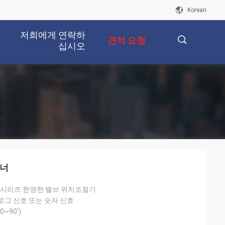
Korean
저희에게 연락하
견적 요청
십시오
描
述
셔너
00 시리즈 현명한 밸브 위치조절기
날로그 신호 또는 숫자 신호
0~90')