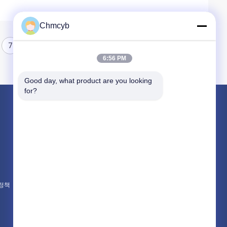
Chmcyb
7
8
6:56 PM
Good day, what product are you looking 
for?
제품 소개
차동 압력계
디지털 압력 계측기
스테인레스 강 압력계
 정책
모든 카테고리