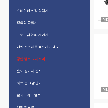
스테인레스 강 압력계
VI
정확성 증압기
프로그램 논리 제어기
레벨 스위치를 표류시키세요
공압 밸브 포지셔너
온도 감기지 센서
하트 분야 발신기
VI
솔레노이드 밸브
제어 밸브류