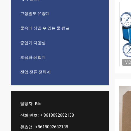
고정밀도 유량계
물속에 잠길 수 있는 물 펌프
증압기 다양성
초음파 레벨계
VI
전압 전류 전력계
담당자 :
Kiki
전화 번호 :
+ 8618092682138
왓츠앱 :
+8618092682138