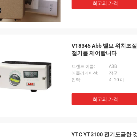
최고의 가격
V18345 Abb 밸브 위치
절기를 제어합니다
브랜드 이름:
ABB
애플리케이션:
장군
입력:
4...20 마
최고의 가격
YTC YT3100 전기도금한 