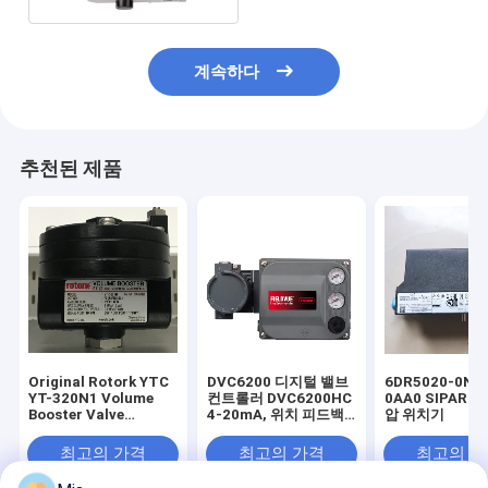
계속하다
추천된 제품
Original Rotork YTC
DVC6200 디지털 밸브
6DR5020-0NG
YT-320N1 Volume
컨트롤러 DVC6200HC
0AA0 SIPART 
Booster Valve
4-20mA, 위치 피드백
압 위치기
Positioner
기능이 있는 이중 작동/
단일 작동 밸브
최고의 가격
최고의 가격
최고의 