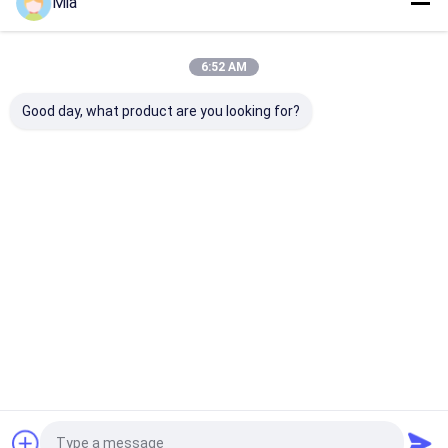
Mia
Desktop Site
홈
사이트맵
연락처
Privacy Policy
사이트맵
6:52 AM
품질
차동 압력계
중국 공장.Copyright © 2026 Mengchuan Instrument
Good day, what product are you looking for?
Co,Ltd.. All Rights Reserved.
집
제품
우리에 대하여