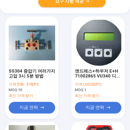
요구 사항 제공
SS304 증압기 여러가지
엔드레스+하우저 E+H
고압 3시 5분 방법
71002865 VU340 디스
플레이 모듈 압력 송신
가격:
$38 - $78/PC
가격:
USD20/PC
기 IP66 보호 4-20mA
MOQ:
10
MOQ:
1
최신 가격 받기
최신 가격 받기
지금 연락
지금 연락