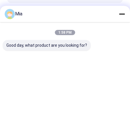
전압 전류 전력계
계속하다
Mia
1:58 PM
우리의 카테고리
Good day, what product are you looking for?
차동 압력계
디지털 압력 계측기
스테인레스 강 
Desktop Site
홈
사이트맵
연락처
Privacy Policy
사이트맵