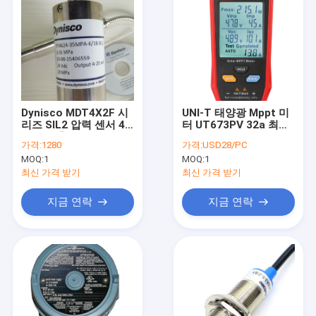
Dynisco MDT4X2F 시
UNI-T 태양광 Mppt 미
리즈 SIL2 압력 센서 4-
터 UT673PV 32a 최대
20 mA 출력 및 정정 가
전류 태양광 전력 검사
가격:
1280
가격:
USD28/PC
능한 녹기 압력 송신기
기
MOQ:
1
MOQ:
1
최신 가격 받기
최신 가격 받기
지금 연락
지금 연락
집
제품
우리에 대하여