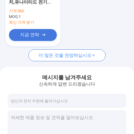
치,유나이티드 전기
레벨 스위치를 표류시키세요
(UE) J120-358 316L
가격:
560
스테인리스 스틸 벨로와
MOQ:
공압 밸브 포지셔너
1
함께
최신 가격 받기
온도 감기지 센서
지금 연락
하트 분야 발신기
더 많은 것을 전망하십시오
솔레노이드 밸브
제어 밸브류
메시지를 남겨주세요
고정밀도 유량계
신속하게 답변 드리겠습니다
물속에 잠길 수 있는 물 펌프
증압기 다양성
초음파 레벨계