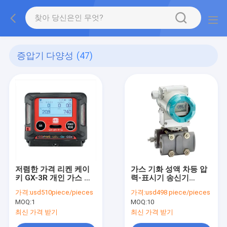
증압기 다양성
(47)
저렴한 가격 리켄 케이
가스 기화 성액 차등 압
키 GX-3R 개인 가스 탐
력-표시기 송신기
지 장치
7mf4433 4-20ma
가격:
usd510piece/pieces
가격:
usd498 piece/pieces
MOQ:
1
MOQ:
10
최신 가격 받기
최신 가격 받기