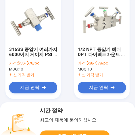
316SS 증압기 여러가지
1/2 NPT 증압기 헤더
6000이지 게이지 PSI 2
DPT 다이렉트마운트 5
방법
밸브
가격:
$38- $78/pc
가격:
$38- $78/pc
MOQ:
10
MOQ:
10
최신 가격 받기
최신 가격 받기
지금 연락
지금 연락
시간 절약
최고의 제품에 문의하십시오.