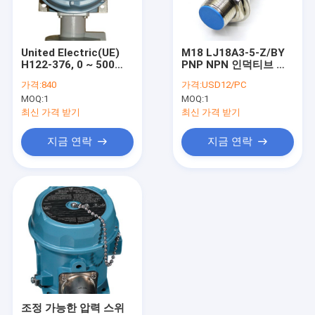
공장 견학
품질 관리
United Electric(UE)
M18 LJ18A3-5-Z/BY
H122-376, 0 ~ 500
PNP NPN 인덕티브 위
문의하기
PSI 설정점 범위, 1/4
치 감지 근접 센서 장비
가격:
840
가격:
USD12/PC
NPT 316L SS,120 시
MOQ:
1
MOQ:
1
리즈 압력 및 온도 스위
인용문을 요구하세요
치
최신 가격 받기
최신 가격 받기
지금 연락
지금 연락
차동 압력계
디지털 압력 계측기
스테인레스 강 압력계
정확성 증압기
프로그램 논리 제어기
조정 가능한 압력 스위