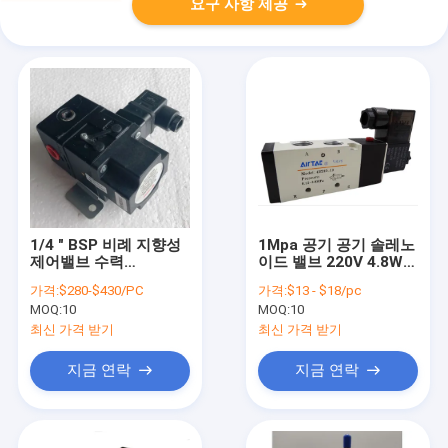
요구 사항 제공
1/4 " BSP 비례 지향성
1Mpa 공기 공기 솔레노
제어밸브 수력
이드 밸브 220V 4.8W 2
VP1008BJ401A00
방법 솔레노이드 밸브
가격:
$280-$430/PC
가격:
$13 - $18/pc
24vdc
MOQ:
10
MOQ:
10
최신 가격 받기
최신 가격 받기
지금 연락
지금 연락