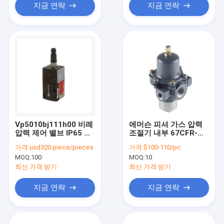
지금 연락
지금 연락
Vp5010bj111h00 비례
에머슨 피셔 가스 압력
압력 제어 밸브 IP65 공
조절기 내부 67CFR-
압 솔레노이드 밸브
239 250 PSI 재고
가격:
usd320 piece/pieces
가격:
$100-110/pc
MOQ:
100
MOQ:
10
최신 가격 받기
최신 가격 받기
지금 연락
지금 연락