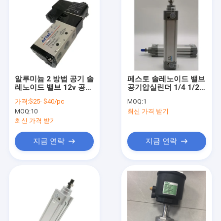
알루미늄 2 방법 공기 솔
페스토 솔레노이드 밸브
레노이드 밸브 12v 공기
공기압실린더 1/4 1/2
AC110V 공기 제어 솔레
인치 DNC DSBC DSNU
가격:
$25- $40/pc
MOQ:
1
노이드 밸브
DSR
MOQ:
10
최신 가격 받기
최신 가격 받기
지금 연락
지금 연락
집
제품
우리에 대하여