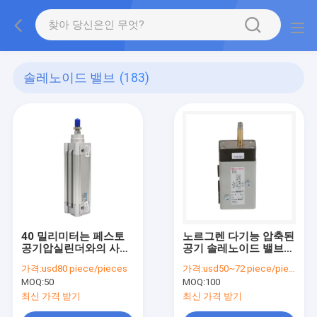
솔레노이드 밸브
(183)
40 밀리미터는 페스토
노르그렌 다기능 압축된
공기압실린더와의 사이
공기 솔레노이드 밸브
에서 125 밀리미터 타격
2623077
가격:
usd80 piece/pieces
가격:
usd50~72 piece/pieces
DSBC 시리즈 이중 작동
MOQ:
50
MOQ:
100
을 낳았습니다
최신 가격 받기
최신 가격 받기