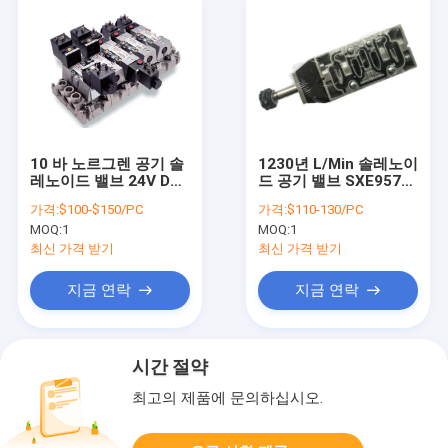
10 바 노르그렌 공기 솔
1230년 L/Min 솔레노이
레노이드 밸브 24V DC
드 공기 밸브 SXE9574-
220V AC 솔레노이드 공
A70-00 SXE9574-
가격:
$100-$150/PC
가격:
$110-130/PC
기제어밸브
A80-00 1.8-10 바
MOQ:
1
MOQ:
1
최신 가격 받기
최신 가격 받기
지금 연락
지금 연락
시간 절약
최고의 제품에 문의하십시오.