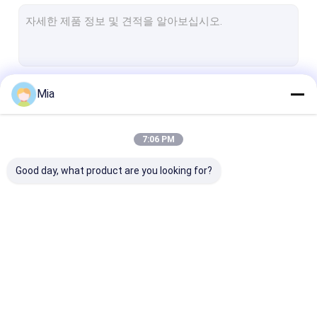
레벨 스위치를 표류시키세요
공압 밸브 포지셔너
온도 감기지 센서
계속하다
Mia
하트 분야 발신기
솔레노이드 밸브
7:06 PM
우리의 카테고리
제어 밸브류
Good day, what product are you looking for?
고정밀도 유량계
물속에 잠길 수 있는 물 펌프
증압기 다양성
차동 압력계
디지털 압력 계측기
스테인레스 강 
초음파 레벨계