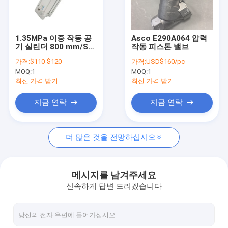
공장 견학
품질 관리
1.35MPa 이중 작동 공
Asco E290A064 압력
기 실린더 800 mm/S
작동 피스톤 밸브
문의하기
조정할 수 있는 쿠션
가격:
$110-$120
가격:
USD$160/pc
MOQ:
1
MOQ:
1
인용문을 요구하세요
최신 가격 받기
최신 가격 받기
지금 연락
지금 연락
차동 압력계
더 많은 것을 전망하십시오
디지털 압력 계측기
스테인레스 강 압력계
메시지를 남겨주세요
신속하게 답변 드리겠습니다
정확성 증압기
프로그램 논리 제어기