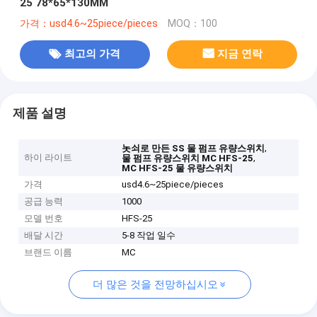
25 78*65*130MM
가격：usd4.6~25piece/pieces
MOQ：100
최고의 가격
지금 연락
제품 설명
,
놋쇠로 만든 SS 물 펌프 유량스위치
하이 라이트
,
물 펌프 유량스위치 MC HFS-25
MC HFS-25 물 유량스위치
가격
usd4.6~25piece/pieces
공급 능력
1000
모델 번호
HFS-25
배달 시간
5-8 작업 일수
브랜드 이름
MC
더 많은 것을 전망하십시오