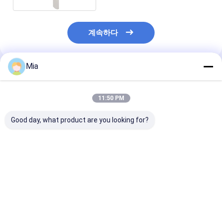
계속하다
Mia
추천된 제품
11:50 PM
Good day, what product are you looking for?
New Original Multi-
새로운 오리지널 HACH
vega VEGAFLE
parameter Benchtop
센서, 온도, HACH PN
TDR 센서 액체
Photometer & pH
08362=A=1001 - 재고
레벨 및 인터페이
Meter HANNA
있음
정,FX81.ACSB
HI83300 - In Stock
최고의 가격
최고의 가격
최고의 