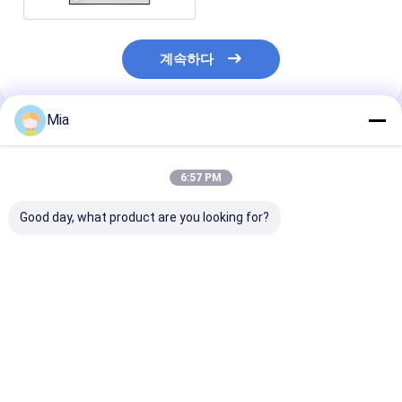
계속하다
Mia
추천된 제품
6:57 PM
Good day, what product are you looking for?
메트로 QN2NK03HDM
드랙 DPI705E
EUCHNER 정밀
2kg 제한 스위치 디지털
DPI705EIS DPI104
구멍 고정 제한 
압도 측정기
DPI800 DPI802 휴대
EGT1-5000
용 디지털 압도 측정기
최고의 가격
최고의 가격
최고의 