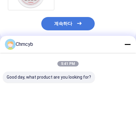
계속하다
Chmcyb
추천된 제품
5:41 PM
Good day, what product are you looking for?
메트로 QN2NK03HDM
드랙 DPI705E
EUCHNER 정밀
2kg 제한 스위치 디지털
DPI705EIS DPI104
구멍 고정 제한 
압도 측정기
DPI800 DPI802 휴대
EGT1-5000
용 디지털 압도 측정기
최고의 가격
최고의 가격
최고의 