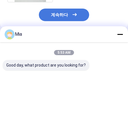
계속하다
Mia
추천된 제품
5:53 AM
Good day, what product are you looking for?
공장 가격 Testo 310
새 정품 밸브 포지셔너
세트라 모델 26
연소 분석기 키트 OEM
YTC YT-
압 트랜스듀서 26
재고 있음
3300LSN5500S - 밸
025-L-B-11-T
브 액세서리 - 재고 있음
최고의 가격
최고의 가격
최고의 