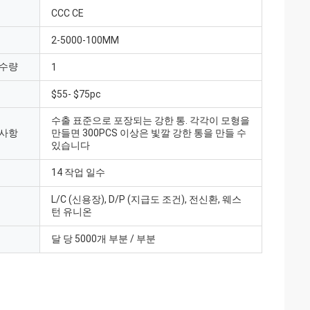
CCC CE
2-5000-100MM
 수량
1
$55- $75pc
수출 표준으로 포장되는 강한 통. 각각이 모형을
 사항
만들면 300PCS 이상은 빛깔 강한 통을 만들 수
있습니다
14 작업 일수
L/C (신용장), D/P (지급도 조건), 전신환, 웨스
턴 유니온
달 당 5000개 부분 / 부분