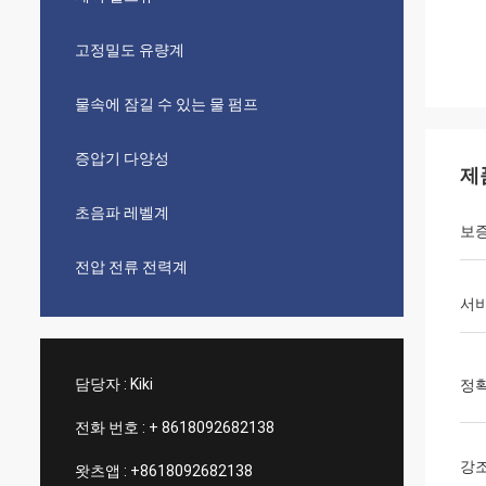
고정밀도 유량계
물속에 잠길 수 있는 물 펌프
증압기 다양성
제
초음파 레벨계
보
전압 전류 전력계
서
담당자 :
Kiki
정
전화 번호 :
+ 8618092682138
강
왓츠앱 :
+8618092682138