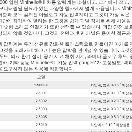
5000 일련 Minihelic® II 차동 압력계는 소형이고, 크기에서
모니터링될 필요가 있는 다양한 행사에서 넓게 사용됩니다. Minihel
저항과 모두 갖춰진 아날로그 차동 압력계이고 그것이 가장 작은 우리
자단에 참가하여 열리는 한 그것은 쉽게 패널 장치를 위해 사용될 수
PT 숫형 스레드 연결기가 또한 선택될 수 있습니다. 과압 안전 보
상되지 않을 것입니다. 그것의 전면과 후면 패널은 용이한 접근과 
동 압력계는 유리 섬유로 강화한 플라스틱으로 만들어진 마개를 
 그것을 오래가게 하고, 더 높은 압박을 견뎌낼 수 있습니다. 그것
푸드, 의료 환기 설비, 공기 시료 채취 기계, 라미나 플로우 후드
하, 기타 등등 Minihelic® II 차등 압력 gauges*가 고정밀도, 
을 요구하지 않는 적용에 적합합니다.
모델
2-5000-0
차압계, 범위 0-0.5 " 화장실
2-5001
차압계, 범위 0-1.0 " 화장실
2-5002
차압계, 범위 0-2.0 " 화장실
2-5003
차압계, 범위 0-3.0 " 화장실
2-5005
차압계, 범위 0-5.0 " 화장실
2-5010
차압계가 0-10 " 화장실