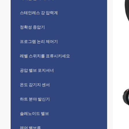
스테인레스 강 압력계
정확성 증압기
프로그램 논리 제어기
레벨 스위치를 표류시키세요
공압 밸브 포지셔너
온도 감기지 센서
하트 분야 발신기
솔레노이드 밸브
제어 밸브류