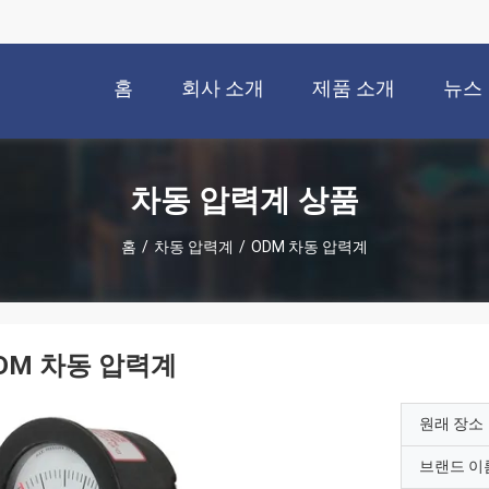
홈
회사 소개
제품 소개
뉴스
차동 압력계 상품
홈
/
차동 압력계
/
ODM 차동 압력계
DM 차동 압력계
원래 장소
브랜드 이