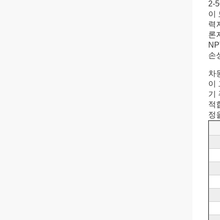
2-
이 
력
론
N
손
차
이
기 
적합
정