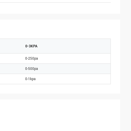
0-3KPA
0-250pa
0-500pa
0-1kpa