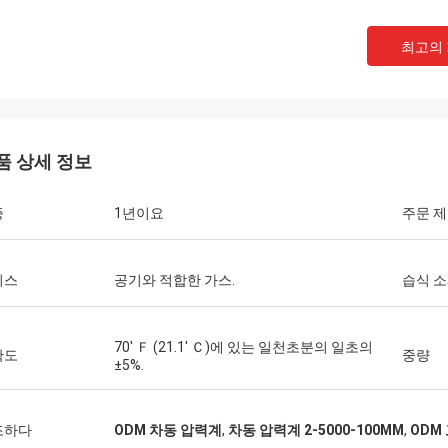
최고의
품 상세 정보
증
1년이요
주문 
비스
공기와 적합한 가스.
습식 
70' Ｆ (21.1' Ｃ)에 있는 일천초분의 일초의
확도
중량
±5%.
조하다
ODM 차동 압력계
,
차동 압력계 2-5000-100MM
,
ODM