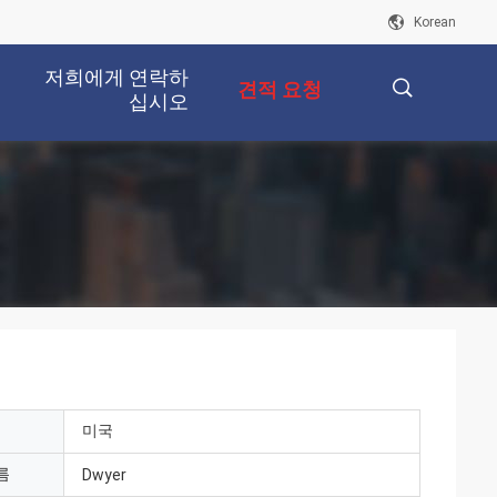
Korean
저희에게 연락하
견적 요청
십시오
描
述
미국
름
Dwyer