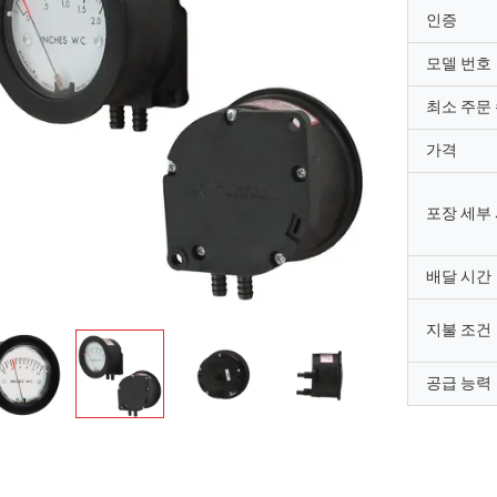
인증
모델 번호
최소 주문
가격
포장 세부
배달 시간
지불 조건
공급 능력