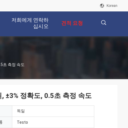
Korean
저희에게 연락하
견적 요청
십시오
描
 0.5초 측정 속도
述
위, ±3% 정확도, 0.5초 측정 속도
독일
름
Testo