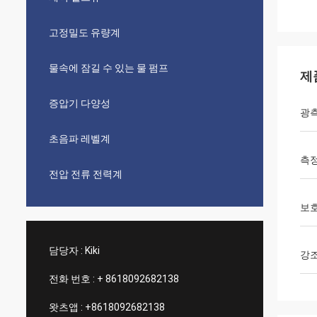
고정밀도 유량계
물속에 잠길 수 있는 물 펌프
제
증압기 다양성
광
초음파 레벨계
측정
전압 전류 전력계
보호
담당자 :
Kiki
강
전화 번호 :
+ 8618092682138
왓츠앱 :
+8618092682138