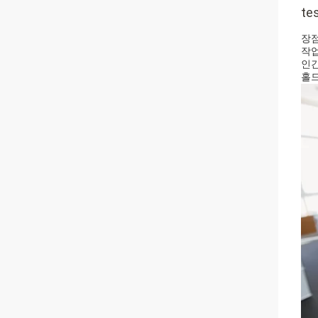
t
장
작업
인간
홀드