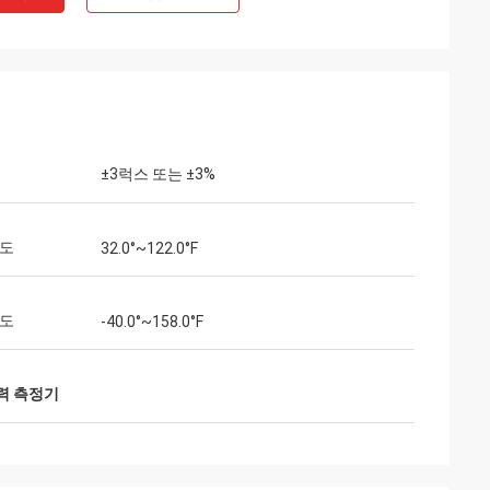
±3럭스 또는 ±3%
온도
32.0°~122.0°F
온도
-40.0°~158.0°F
력 측정기