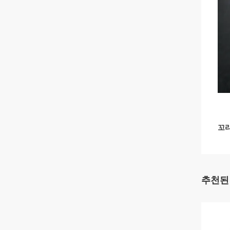
꼬리
추천된