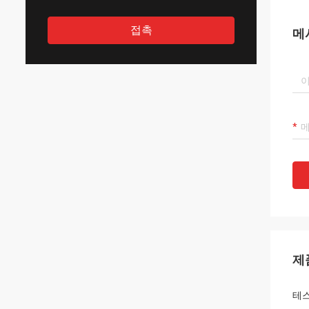
접촉
메
제
테스