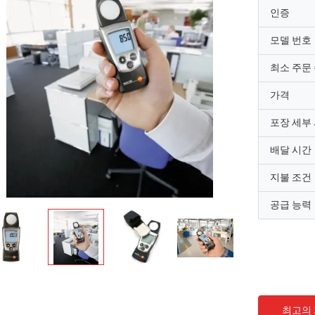
인증
모델 번호
최소 주문
가격
포장 세부
배달 시간
지불 조건
공급 능력
최고의