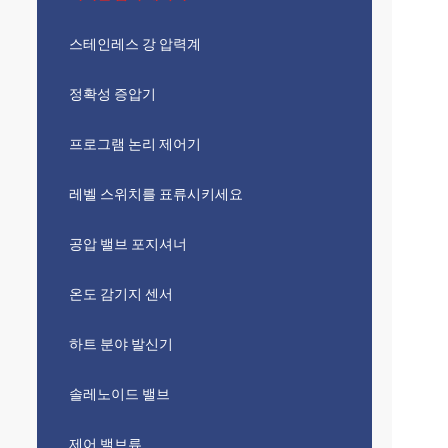
스테인레스 강 압력계
정확성 증압기
프로그램 논리 제어기
레벨 스위치를 표류시키세요
공압 밸브 포지셔너
온도 감기지 센서
하트 분야 발신기
솔레노이드 밸브
제어 밸브류