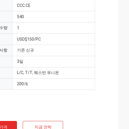
CCC.CE
540
 수량
1
USD$150/PC
 사항
기존 신규
3일
L/C, T/T, 웨스턴 유니온
200개
 가격
지금 연락