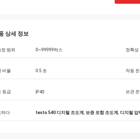
품 상세 정보
측정 범위
0~99999럭스
정확성
 비율
0.5 초
작동 
 등급
보관 
IP40
조하다
testo 540 디지털 조도계
,
보증 포함 조도계
,
디지털 압