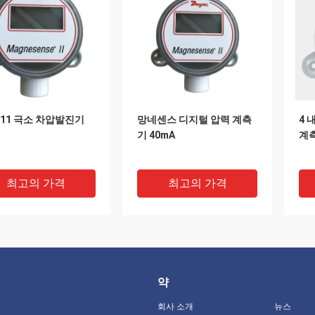
111 극소 차압발진기
망네센스 디지털 압력 계측
4 
기 40mA
계
최고의 가격
최고의 가격
약
회사 소개
뉴스