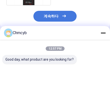
계속하다
Chmcyb
추천된 제품
12:57 PM
Good day, what product are you looking for?
메트로 QN2NK03HDM
드랙 DPI705E
EUCHNER 정밀
2kg 제한 스위치 디지털
DPI705EIS DPI104
구멍 고정 제한 
압도 측정기
DPI800 DPI802 휴대
EGT1-5000
용 디지털 압도 측정기
최고의 가격
최고의 가격
최고의 