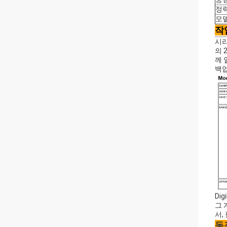
정
모
작
시리
의 
께 
백업
Di
그 
서,
동