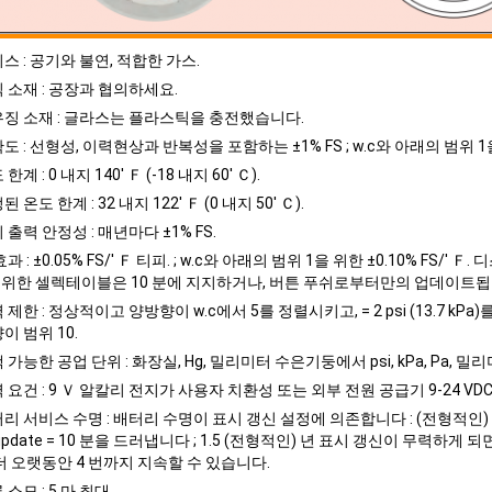
스 : 공기와 불연, 적합한 가스.
 소재 : 공장과 협의하세요.
징 소재 : 글라스는 플라스틱을 충전했습니다.
도 : 선형성, 이력현상과 반복성을 포함하는 ±1% FS ; w.c와 아래의 범위 1을 
한계 : 0 내지 140' Ｆ (-18 내지 60' Ｃ).
 온도 한계 : 32 내지 122' Ｆ (0 내지 50' Ｃ).
 출력 안정성 : 매년마다 ±1% FS.
과 : ±0.05% FS/' Ｆ 티피. ; w.c와 아래의 범위 1을 위한 ±0.10% FS/' Ｆ.
 위한 셀렉테이블은 10 분에 지지하거나, 버튼 푸쉬로부터만의 업데이트됩
 제한 : 정상적이고 양방향이 w.c에서 5를 정렬시키고, = 2 psi (13.7 kPa)를 
이 범위 10.
 가능한 공업 단위 : 화장실, Hg, 밀리미터 수은기둥에서 psi, kPa, Pa, 밀리미
 요건 : 9 Ｖ 알칼리 전지가 사용자 치환성 또는 외부 전원 공급기 9-24 V
리 서비스 수명 : 배터리 수명이 표시 갱신 설정에 의존합니다 : (전형적인) 150 시
update = 10 분을 드러냅니다 ; 1.5 (전형적인) 년 표시 갱신이 무력하게
더 오랫동안 4 번까지 지속할 수 있습니다.
 소모 : 5 마 최대.