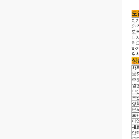
도
디기
와 
도록
디지
하도
하기
위한
상
항
보
주
원
브
모
정
온
브
타
재
압
중