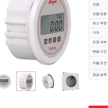
인증
모델 번호
최소 주문
가격
포장 세부
배달 시간
지불 조건
공급 능력