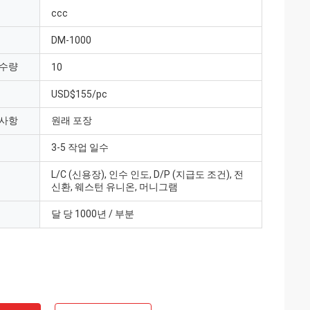
ccc
DM-1000
 수량
10
USD$155/pc
 사항
원래 포장
3-5 작업 일수
L/C (신용장), 인수 인도, D/P (지급도 조건), 전
신환, 웨스턴 유니온, 머니그램
달 당 1000년 / 부분