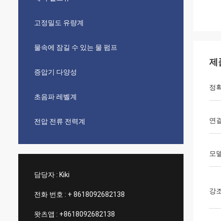
고정밀도 유량계
물속에 잠길 수 있는 물 펌프
제
증압기 다양성
정
초음파 레벨계
연
전압 전류 전력계
모델
담당자 :
Kiki
강
전화 번호 :
+ 8618092682138
왓츠앱 :
+8618092682138