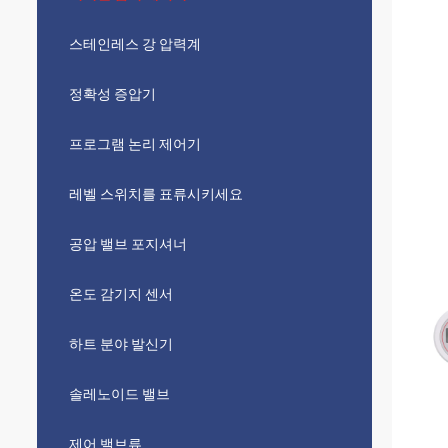
스테인레스 강 압력계
정확성 증압기
프로그램 논리 제어기
레벨 스위치를 표류시키세요
공압 밸브 포지셔너
온도 감기지 센서
하트 분야 발신기
솔레노이드 밸브
제어 밸브류