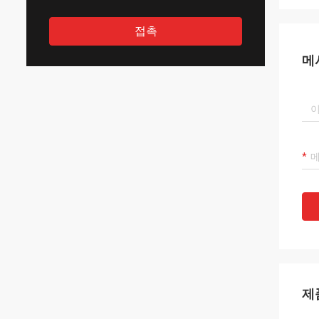
접촉
메
제