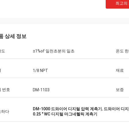
최고의
품 상세 정보
확도
±1%of 일천초분의 일초
온도 한
결
재료
1/8 NPT
 번호
보증
DM-1103
DM-1000 드와이어 디지털 압력 계측기
,
드와이어 디지털 
조하다
0.25 " WC 디지털 마그네헬릭 계측기