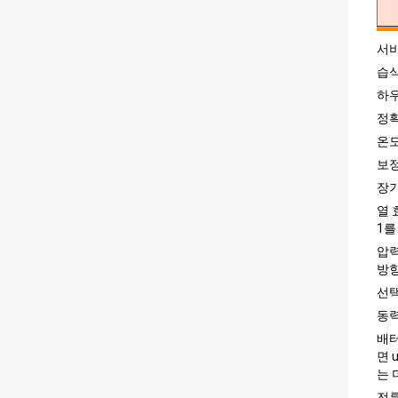
서비
습식
하우
정확
온도 
보정된
장기
열 효
1를
압력
방향
선택
동력
배터
면 
는 
전류