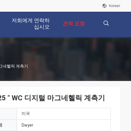
Korean
저희에게 연락하
견적 요청
십시오
描
 마그네헬릭 계측기
述
.25 " WC 디지털 마그네헬릭 계측기
미국
름
Dwyer