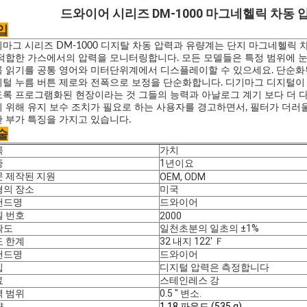
드와이어 시리즈 DM-1000 마그네헬릭 차동 압력
입
마그 시리즈 DM-1000 디지탈 차동 압력과 유량계는 단지 마그네헬릭
적합한 가스에서의 압력을 모니터링합니다. 모든 모델들은 특정 범위에 눈
 읽기를 공통 영어와 미터단위계에서 디스플레이할 수 있으세요. 단순화된
털 누름 버튼 제로와 전폭으로 보정을 단순화합니다. 디기마그 디지털이 
록 프로그램화된 현장이라는 것 그들의 능력과 아날로그 계기 보다 더 
 위해 유지 보수 조치가 필요로 하는 사용자를 경고하면서, 필터가 더러
 부가 특징을 가지고 있습니다.
술
목
가치
증
1년이요
문 제작된 지원
OEM, ODM
형의 장소
미국
랜드명
드와이어
델 번호
2000
확도
일천초분의 일초의 ±1%
도 한계
32 내지 122' Ｆ
랜드명
드와이어
입
디지털 압력은 측정합니다
료
스테인레스 강
력 범위
0.5 " 변소.
량
1.18 파운드 (535 g)