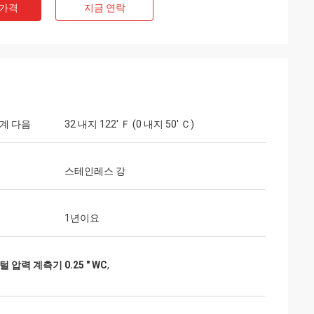
 가격
지금 연락
계 다음
32 내지 122' Ｆ (0 내지 50' Ｃ)
스테인레스 강
1년이요
압력 계측기 0.25 " WC
,