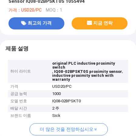
Sensor IQ08-02BPSKT0S 1055494
가격：USD20/PC
MOQ：1
최고의 가격
지금 연락
제품 설명
original PLC inductive proximity
switch
하이 라이트
,
,
IQ08-02BPSKT0S proximity sensor
inductive proximity switch with
warranty
가격
USD20/PC
공급 능력
1000
모델 번호
IQ08-02BPSKT0
배달 시간
2 주
브랜드 이름
Sick
더 많은 것을 전망하십시오