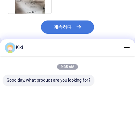
계속하다
Kiki
추천된 제품
9:35 AM
Good day, what product are you looking for?
새로운 원본 flir
새로운 오리지널 FLIR
베스트셀러: 원본 
Extech MM750W 무선
Extech SD800, CO2,
T UTI384H 적
데이터 로깅 CAT IV
습도 및 온도 데이터 로
영상 카메라 (줌 
True RMS 멀티미터
거
최고의 가격
최고의 가격
최고의 