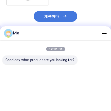
계속하다
Mia
추천된 제품
12:12 PM
Good day, what product are you looking for?
새로운 원본 flir
새로운 오리지널 FLIR
베스트셀러: 원본 
Extech MM750W 무선
Extech SD800, CO2,
T UTI384H 적
데이터 로깅 CAT IV
습도 및 온도 데이터 로
영상 카메라 (줌 
True RMS 멀티미터
거
최고의 가격
최고의 가격
최고의 