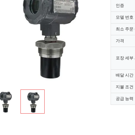
인증
모델 번호
최소 주문
가격
포장 세부
배달 시간
지불 조건
공급 능력