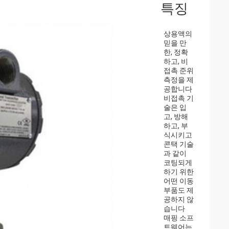
특징
상용액의
믿을 만
한, 정확
하고, 비
접촉 준위
측정을 제
공합니다
비접촉 기
술은 입
고, 방해
하고, 부
식시키고
콘택 기술
과 같이
코팅되게
하기 위한
어떤 이동
부품도 제
공하지 않
습니다
매핑 소프
트웨어는