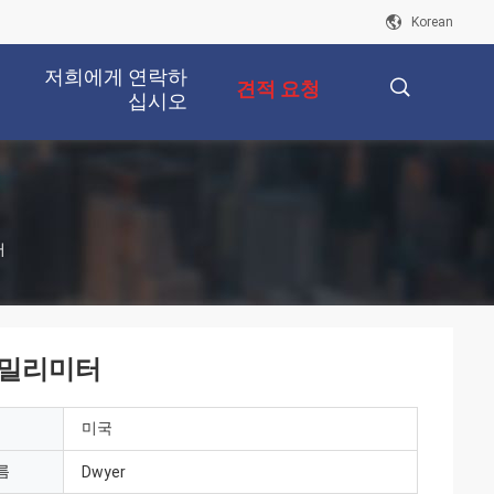
Korean
저희에게 연락하
견적 요청
십시오
描
터
述
 밀리미터
미국
름
Dwyer