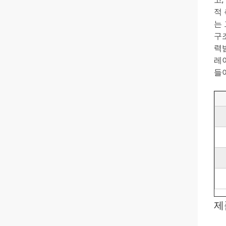
적 
는
구
력
레
들
제