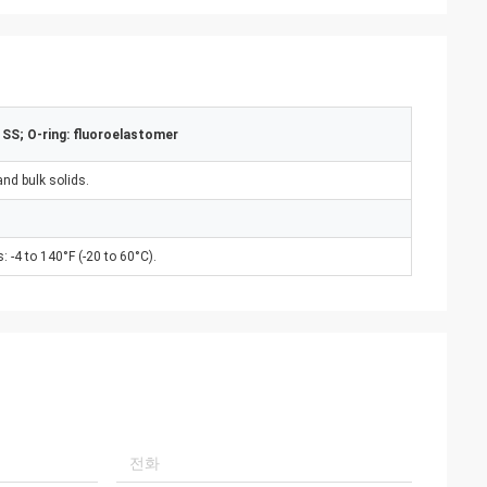
SS; O-ring: fluoroelastomer
and bulk solids.
: -4 to 140°F (-20 to 60°C).