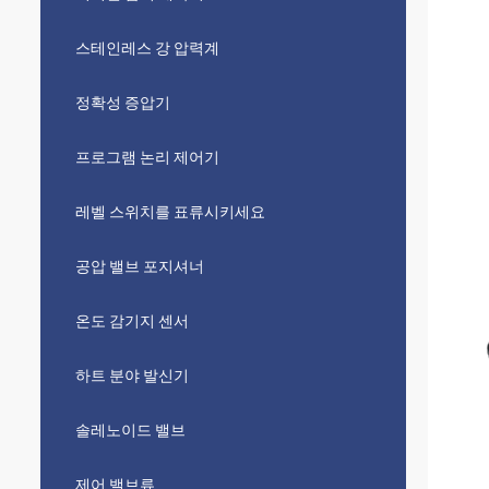
스테인레스 강 압력계
정확성 증압기
프로그램 논리 제어기
레벨 스위치를 표류시키세요
공압 밸브 포지셔너
온도 감기지 센서
하트 분야 발신기
솔레노이드 밸브
제어 밸브류