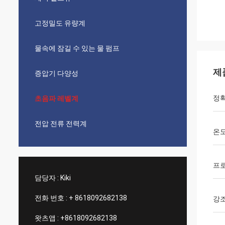
고정밀도 유량계
물속에 잠길 수 있는 물 펌프
제
증압기 다양성
정
초음파 레벨계
전압 전류 전력계
온도
프
담당자 :
Kiki
전화 번호 :
+ 8618092682138
강
왓츠앱 :
+8618092682138