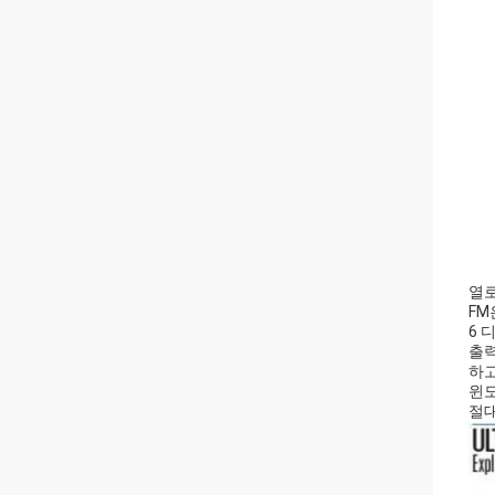
열
FM
6 
출력
하고
윈도
절대