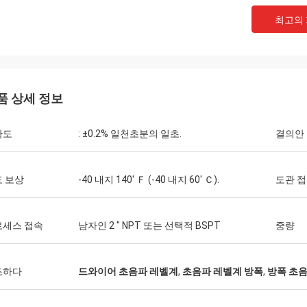
최고의
품 상세 정보
확도
: ±0.2% 일천초분의 일초.
결의안
 보상
-40 내지 140' Ｆ (-40 내지 60' Ｃ).
도관 
로세스 접속
남자인 2 " NPT 또는 선택적 BSPT
중량
조하다
드와이어 초음파 레벨계
,
초음파 레벨계 방폭
,
방폭 초음