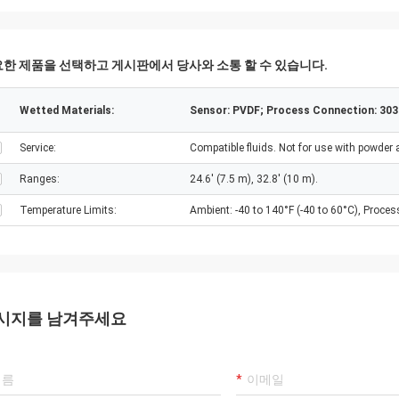
한 제품을 선택하고 게시판에서 당사와 소통 할 수 있습니다.
Wetted Materials:
Sensor: PVDF; Process Connection: 303 
Service:
Compatible fluids. Not for use with powder 
Ranges:
24.6' (7.5 m), 32.8' (10 m).
Temperature Limits:
Ambient: -40 to 140°F (-40 to 60°C), Process
시지를 남겨주세요