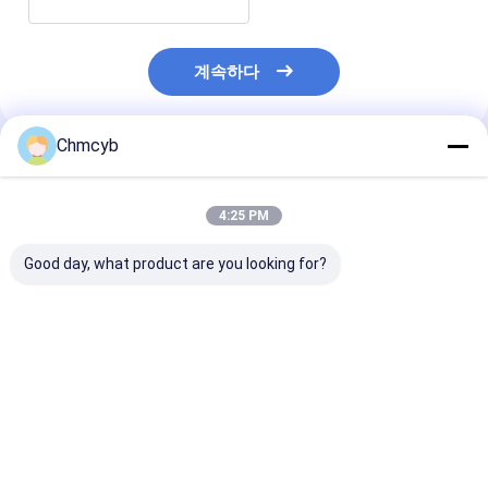
계속하다
Chmcyb
추천된 제품
4:25 PM
Good day, what product are you looking for?
GF 2751 2751-1
멀티 가스 가스 경보 마
최고의 가격으로
2751-2 2751-3 2751-
이크로 클립 XL 4-가스
Anton Paar D
4 DryLoc pH/ORP 스
탐지 장치 검은색
V4 디지털 밀도
마트 센서 전자 장치 3-
정기
2751-1
최고의 가격
최고의 가격
최고의 