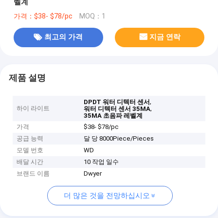
벨계
가격：$38- $78/pc
MOQ：1
최고의 가격
지금 연락
제품 설명
,
DPDT 워터 디텍터 센서
하이 라이트
,
워터 디텍터 센서 35MA
35MA 초음파 레벨계
가격
$38- $78/pc
공급 능력
달 당 8000Piece/Pieces
모델 번호
WD
배달 시간
10 작업 일수
브랜드 이름
Dwyer
더 많은 것을 전망하십시오