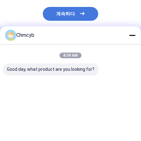
계속하다
Chmcyb
추천된 제품
8:39 AM
Good day, what product are you looking for?
vega VEGAFLEX 81
Rotork YTC YT-
새로운 오리지널
TDR 센서 액체의 연속
320N1 볼륨 부스터 밸
어댑터 - Tektro
레벨 및 인터페이스 측
브 포지셔너
237-BNC-TRX 
정,FX81.ACSBVLHXADAX
최고의 가격
최고의 가격
최고의 