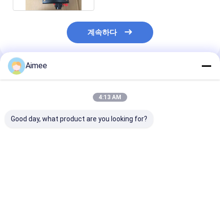
계속하다
Aimee
추천된 제품
4:13 AM
Good day, what product are you looking for?
Asco E290A064 압력
ASCO 8551G403 소레
8316P064 100
작동 피스톤 밸브
노이드 스풀 밸브
240/50-60 HZ
ASCO 3/2 방
솔레노이드 밸브
최고의 가격
최고의 가격
최고의 