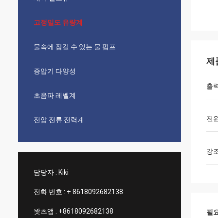
고정밀도 유량계
물속에 잠길 수 있는 물 펌프
제
증압기 다양성
출
초음파 레벨계
전
전압 전류 전력계
강
담당자 :
Kiki
전화 번호 :
+ 8618092682138
왓츠앱 :
+8618092682138
필요