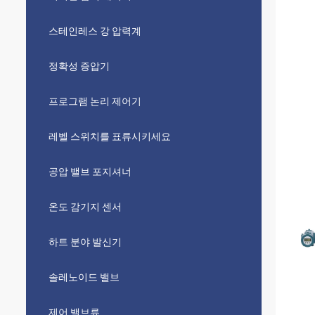
스테인레스 강 압력계
정확성 증압기
프로그램 논리 제어기
레벨 스위치를 표류시키세요
공압 밸브 포지셔너
온도 감기지 센서
하트 분야 발신기
솔레노이드 밸브
제어 밸브류