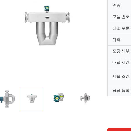
인증
모델 번호
최소 주문
가격
포장 세부
배달 시간
지불 조건
공급 능력