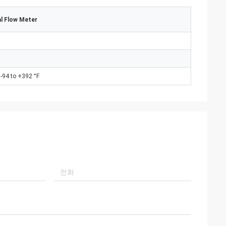
l Flow Meter
 -94 to +392 °F