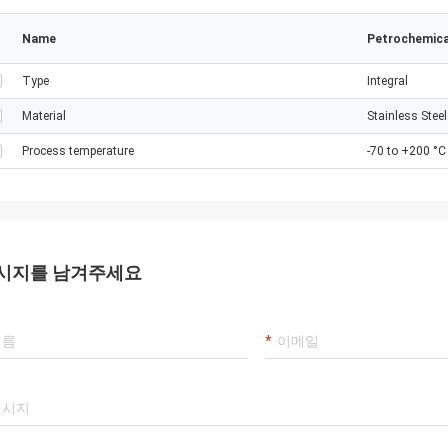
Name
Petrochemica
Type
Integral
Material
Stainless Steel
Process temperature
-70 to +200 °C
시지를 남겨주세요