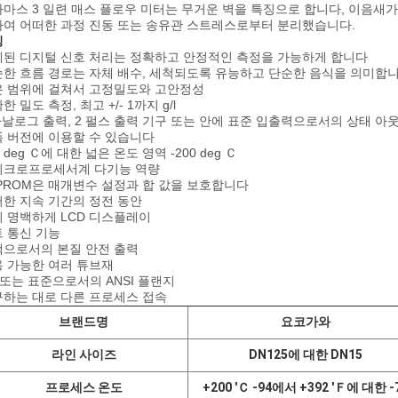
마스 3 일련 매스 플로우 미터는 무거운 벽을 특징으로 합니다, 이음새가
여 어떠한 과정 진동 또는 송유관 스트레스로부터 분리했습니다.
징
된 디지털 신호 처리는 정확하고 안정적인 측정을 가능하게 합니다
한 흐름 경로는 자체 배수, 세척되도록 유능하고 단순한 음식을 의미합
은 범위에 걸쳐서 고정밀도와 고안정성
한 밀도 측정, 최고 +/- 1까지 g/l
아날로그 출력, 2 펄스 출력 기구 또는 안에 표준 입출력으로서의 상태 아
 버전에 이용할 수 있습니다
0 deg Ｃ에 대한 넓은 온도 영역 -200 deg Ｃ
이크로프로세서계 다기능 역량
PROM은 매개변수 설정과 합 값을 보호합니다
한 지속 기간의 정전 동안
 명백하게 LCD 디스플레이
 통신 기능
으로서의 본질 안전 출력
 가능한 여러 튜브재
 또는 표준으로서의 ANSI 플랜지
하는 대로 다른 프로세스 접속
브랜드명
요코가와
라인 사이즈
DN125에 대한 DN15
프로세스 온도
+200 'Ｃ -94에서 +392 'Ｆ에 대한 -