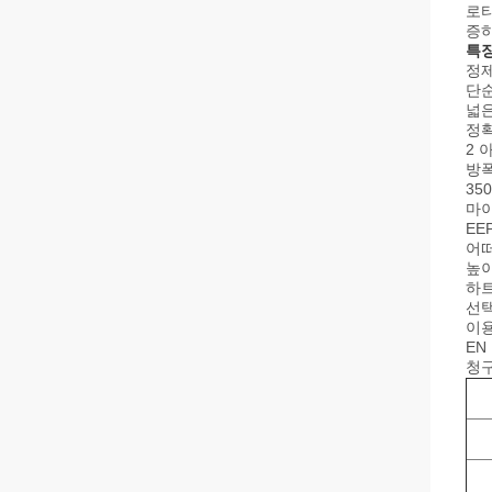
로타
증하
특
정제
단순
넓
정확
2 
방폭
35
마
EE
어떠
높이
하트
선택
이용
EN
청구