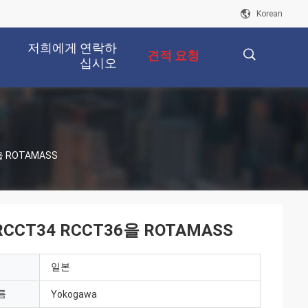
Korean
저희에게 연락하
견적 요청
십시오
描
 ROTAMASS
述
T34 RCCT36을 ROTAMASS
일본
름
Yokogawa