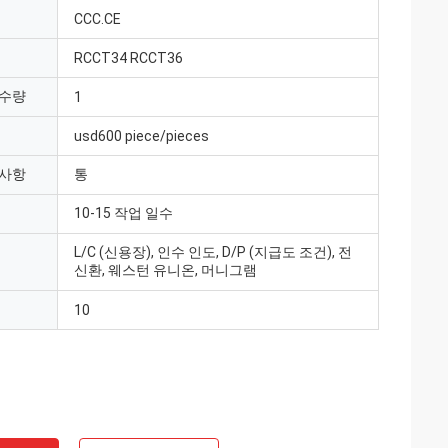
CCC.CE
RCCT34 RCCT36
 수량
1
usd600 piece/pieces
 사항
통
10-15 작업 일수
L/C (신용장), 인수 인도, D/P (지급도 조건), 전
신환, 웨스턴 유니온, 머니그램
10