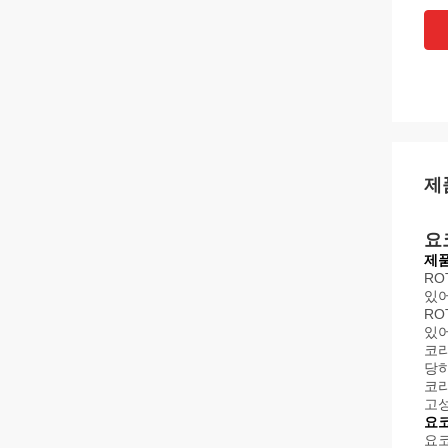
제
요
제품
RO
있어
RO
있어
코리
당하
코리
고
요코
요