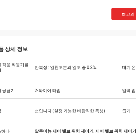
최고의
품 상세 정보
 작용 작동기를
반복성 : 일천초분의 일초 중 0.2%.
대기 
해
원 공급기
2-와이어 타입
입력 
성
선입니다 (설정 가능한 바람직한 특성)
급기
조하다
알루미늄 제어 밸브 위치 제어기
,
제어 밸브 위치 제어기 