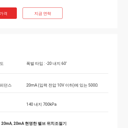
 가격
지금 연락
온도
폭발 타입 : -20 내지 60'
임피던스
20mA (입력 전압 10V 이하)에 있는 500Ω
140 내지 700kPa
20mA
,
20mA 현명한 밸브 위치조절기