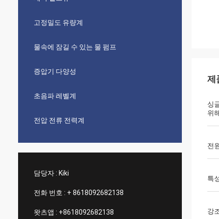
고정밀도 유량계
물속에 잠길 수 있는 물 펌프
증압기 다양성
제
초음파 레벨계
싱글
위
전압 전류 전력계
전
담당자 :
Kiki
특
전화 번호 :
+ 8618092682138
강
왓츠앱 :
+8618092682138