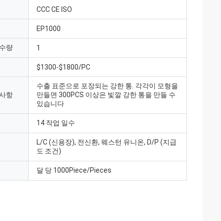
CCC CE ISO
EP1000
 수량
1
$1300-$1800/PC
수출 표준으로 포장되는 강한 통. 각각이 모형을
 사항
만들면 300PCS 이상은 빛깔 강한 통을 만들 수
있습니다
14 작업 일수
L/C (신용장), 전신환, 웨스턴 유니온, D/P (지급
도 조건)
달 당 1000Piece/Pieces