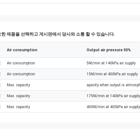
한 제품을 선택하고 게시판에서 당사와 소통 할 수 있습니다.
Air consumption
Output air pressure 50%
Air consumption
5Nl/min at 140kPa air supply
Air consumption
15Nl/min at 400kPa air supply
Max. capacity
apacity when output is atmosph
Max. capacity
175Nl/min at 140kPa air supply
Max. capacity
400Nl/min at 400kPa air supply