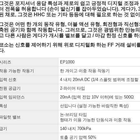
그것은 포지셔너 응답 특성과 제로의 쉽고 긍정적 디지털 조정과
터 전폭을 허용합니다 (손이 발신기를 잡아두었습니다). 게다가,
된 채로, 그것은 HHC 또는 기타 등등에 대해 필요로 하는 것 
그것은 어떤 한 개의 동작 유형, 더블 액션 유형, 회전형과 직선형
축된 공기와 함께 작동합니다. 그러므로, 그것은 광범위한 만능의
고 다른 사람은 게다가 개시를 밸브를 달고 / 마감 한정 신호를 
코소는 신호를 제어하기 위해 위로 디지털화 하는 FF 거래 설비
다.
시리즈
EP1000
적용 가능한 작동기
한 개이고 이중 작용 작동기
입력 신호
4 내지 20mA DC (1/4 스플릿 범위에 조정할
전원 공급기
2-와이어 타입
입력 임피던스
20mA (입력 전압 10V 이하)에 있는 500Ω
특성
선입니다 (설정 가능한 바람직한 특성)
논-브리딩 타입
파일럿 밸브
형태가 이용 가능한 단동식과 이중 작동
급기
140 내지 700kPa
토출 공기 압력 50%