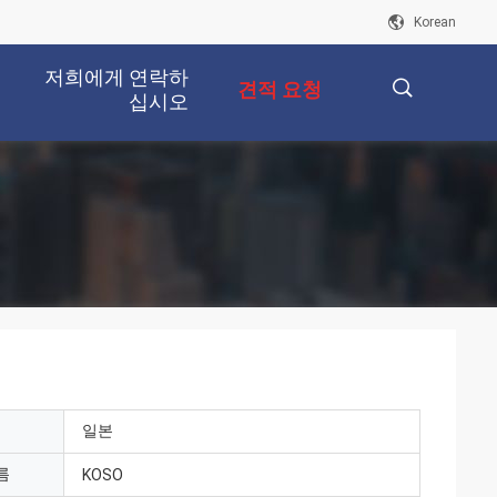
Korean
저희에게 연락하
견적 요청
십시오
描
述
일본
름
KOSO