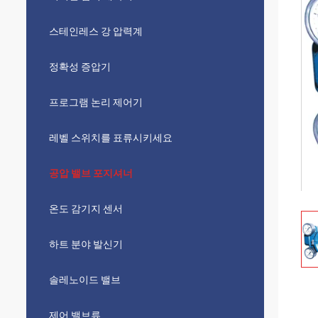
스테인레스 강 압력계
정확성 증압기
프로그램 논리 제어기
레벨 스위치를 표류시키세요
공압 밸브 포지셔너
온도 감기지 센서
하트 분야 발신기
솔레노이드 밸브
제어 밸브류