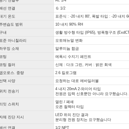
공기 연결부
Rc 1/4
배선 연결
Ｇ 1/2
대기 온도
표준식 : -20 내지 80', 폭발 타입 : -20 내지 60
주변습도 범위
10 내지 90% RH
구내
생활 방수형 타입 (IP65), 방폭형구조 (ExdCT
표준 아니칠라리
오토매뉴얼 변화
하우징 소재
알루미늄 합금
코팅
에폭시 수지기 페인트
코팅 컬러
신체 : 다크 그린, 커버 : 밝은 회색
앱오로스. 중량
2.6 킬로그램
선택 사양
요청하는 대로 에바일러블
4 내지 20mA 2-와이어 타입
위치 전송기
전원은 입력 신호뿐만 아니라 요구했습니다.
열린 / 폐쇄
리밋 스위치
오픈 컬렉터 타입
LED 위의 진단 결과
자체 진단 지시
분리형 전원 장치는 요구했습니다
배선 연결
1/2 NPT