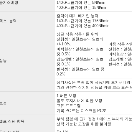
공기소비량
140kPa 급기에 있는 5Nl/min
400kPa 급기에 있는 15Nl/min
출력이 대기 배기인 능력
맥스. 능력
140kPa 급기에 있는 175Nl/min
400kPa 급기에 있는 400Nl/min
싱글 작용 작동기를 위해
선형성 : 일천초분의 일초의
+/-1.0%.
이중 작용 작
이력현상 : 일천초분의 일초
선형성 : 일천초
중 0.5%.
이력현상 : 일
감도레벨 : 일천초분의 일초
감도레벨 : 일
성능
중 0.1%.
반복성 : 일천
반복성 : 일천초분의 일초 중
0.2%.
상기사실은 부속 없이 작동기에 포지셔너의 
기와 완전한 장치의 성능을 위해 코소 표준 
1 버튼 보정
홀로 포지셔너에 의한 보정.
보정
고유 프로그램
기록 PC 또는 디스크톱 PC로
부하 점검 에 급기 점검 / 에아스 부대의 기능
셀프 진단 항목
선택 가능한 고장을 위한 불이행