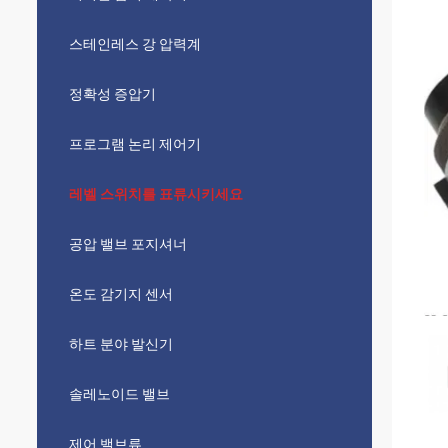
스테인레스 강 압력계
정확성 증압기
프로그램 논리 제어기
레벨 스위치를 표류시키세요
공압 밸브 포지셔너
온도 감기지 센서
하트 분야 발신기
솔레노이드 밸브
제어 밸브류