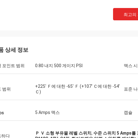
최고의
품 상세 정보
 포인트 범위
0.80 내지 500 게이지 PSI
맥스 
+225' Ｆ에 대한 -65' Ｆ (+107' Ｃ에 대한 -54'
 범위
표준 
Ｃ)
5 Amps 맥스
캡슐
ps
Ｐ Ｖ 소형 부유물 레벨 스위치
,
수준 스위치 5 Amps
조하다