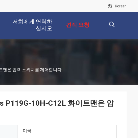
Korean
저희에게 연락하
견적 요청
십시오
描
L 화이트맨은 압력 스위치를 제어합니다
述
 P119G-10H-C12L 화이트맨은 압
미국