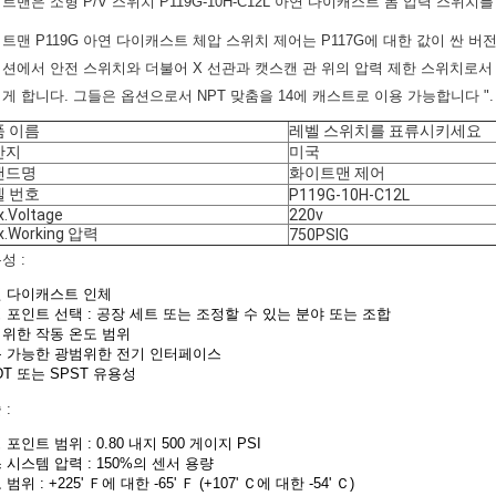
트맨은 소형 P/V 스위치 P119G-10H-C12L 아연 다이캐스트 몸 압력 스위치
트맨 P119G 아연 다이캐스트 체압 스위치 제어는 P117G에 대한 값이 싼 
션에서 안전 스위치와 더불어 X 선관과 캣스캔 관 위의 압력 제한 스위치로서
게 합니다. 그들은 옵션으로서 NPT 맞춤을 14에 캐스트로 이용 가능합니다 "
품 이름
레벨 스위치를 표류시키세요
산지
미국
랜드명
화이트맨 제어
델 번호
P119G-10H-C12L
.Voltage
220v
x.Working 압력
750PSIG
성 :
 다이캐스트 인체
 포인트 선택 : 공장 세트 또는 조정할 수 있는 분야 또는 조합
위한 작동 온도 범위
 가능한 광범위한 전기 인터페이스
DT 또는 SPST 유용성
 :
 포인트 범위 : 0.80 내지 500 게이지 PSI
 시스템 압력 : 150%의 센서 용량
범위 : +225' Ｆ에 대한 -65' Ｆ (+107' Ｃ에 대한 -54' Ｃ)