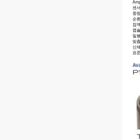
Amp
센서
중량
순환
접액
캡슐 
밀봉
맞춤
신체
표준