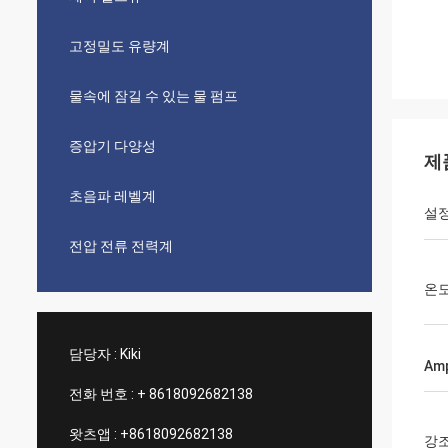
고정밀도 유량계
물속에 잠길 수 있는 물 펌프
증압기 다양성
제
초음파 레벨계
설정
전압 전류 전력계
온도
담당자 :
Kiki
Am
전화 번호 :
+ 8618092682138
왓츠앱 :
+8618092682138
강