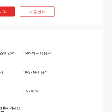
 가격
지금 연락
시스템 압력
150%의 센서 용량
나사
18-27 NPT 남성
17-7 페하
를 표류시키세요
,