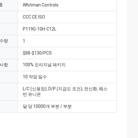
름
Whitman Controls
CCC CE ISO
P119G-10H-C12L
 수량
1
$88-$130/PCS
 사항
100% 오리지널 패키지
10 작업 일수
L/C (신용장), D/P (지급도 조건), 전신환, 웨스
턴 유니온
달 당 10000개 부분 / 부분