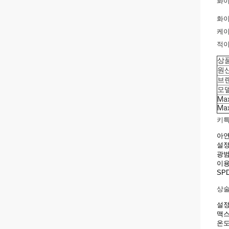
화이
화이
케이
적이
상
원
브
모
Max
Ma
키특
아연
설정
광범
이용
SP
상술
설정
맥스
온도 