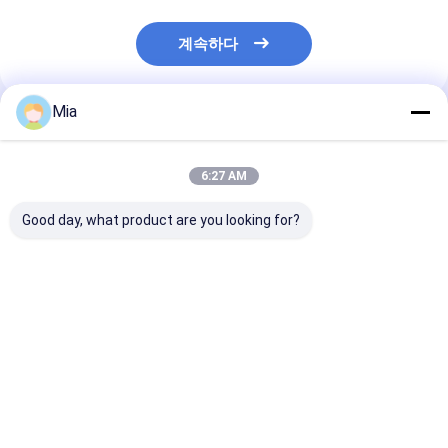
계속하다
Mia
추천된 제품
6:27 AM
Good day, what product are you looking for?
새로운 오리지널 모델 -
하치 DR 900 다 파라미
압축 공기 누출 
해양 전자 GPSMAP 가
터 휴대 컬러 미터
위한 FLIR Si1-
르민 gpsmap 78s. 대
용 음향 이미징 
체 모델: 가르민
gpsmap 79s. 지금 재
최고의 가격
최고의 가격
최고의 
고.