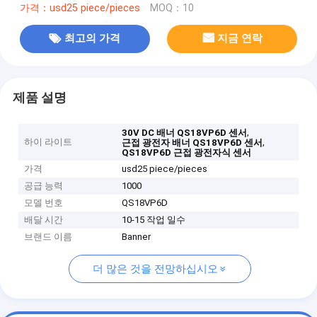
가격：usd25 piece/pieces
MOQ：10
최고의 가격
지금 연락
제품 설명
,
30V DC 배너 QS18VP6D 센서
하이 라이트
,
근접 광전자 배너 QS18VP6D 센서
QS18VP6D 근접 광전자식 센서
가격
usd25 piece/pieces
공급 능력
1000
모델 번호
QS18VP6D
배달 시간
10-15 작업 일수
브랜드 이름
Banner
더 많은 것을 전망하십시오