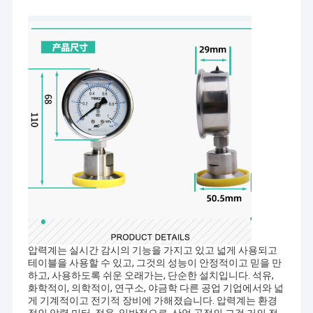
집
압력계는 실시간 감시의 기능을 가지고 있고 넓게 사용되고
멩츄안 기구 Co., Ltd．는 리루시 도시에 위치합니다, 유에큐링 시,
테이블을 사용할 수 있고, 그것의 성능이 안정적이고 믿을 만
제품
저장 성인 온주가 자연적인 아름다운 세계와 문화 유산에 둘러싸였
하고, 사용하도록 쉬운 오래가는, 단순한 설치입니다. 석유,
습니다 - 이판당 산! 그것은 주로 2000년 차동 압력계, 적색 오일 차동
화학적이, 의학적이, 연구소, 야금학 다른 공업 기업에서와 넓
압력계, 차압 증압기, 수위 전달계, 박편 압력계, 쇼클프로어브 압력
우리에 대하여
게 기계적이고 전기적 장비에 가해졌습니다. 압력계는 환경
계, 전기 접촉 압력계, 스테인레스 강 압력계, 정확성 압력계, 극소 지