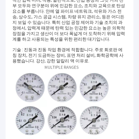
적인 압력 미터, 적용, 일반적으로, 산업 공정의 그것 거의 전
압계 지수, 유동구 액위 지수, 유동구 스위치, 액위 제관, 지적 에너지
공장 견학
부 모두와 연구분야 위에 민감한 요소, 조치와 교육으로 탄성
게이지, 경량 기둥 지수와 다른 제품에서 종사됩니다. 제품은 넓게 플
요소를 부릅니다. 안에 열 파이프 네트워크, 석유와 가스 전
라스틱, 식품, 프린팅, 화학 산업, 석유, 의학적 치료, 오븐, 빛 섬유, 프
송, 상수도, 가스 공급 시스템, 차량 유지 관리소, 등은 어디든
린팅과 염색, 에어콘, 가족과 기타와 같은 기계와 시민 산업에서 사용
품질 관리
지 보일 수 있습니다. 특히 산업 공정 제어와 기술 조치의 과
됩니다.
정에서, 압력계 때문에 탄력 있는 민감한 요소는 높은 의학적
회사는 먼저 "고객의 사업철학을 고수하고, 서서히 선두로 나서"과
문의하기
장점을 가지고 생산이 더 보다 폭넓게 더 도착하기 위해 압력
우리의 고객들에게 고품질 서비스를 제공하기 위해 먼저 고객의 원
계를 하고 사용되는 특성을 위한 편리한 대기입니다.
칙을 고수합니다. 어서 오십시오!
인용문을 요구하세요
기술 : 진동과 진동 작업 환경에 적합합니다. 주로 회로판 에
칭 장치, 전기 도금하는 장비, 표면 처리 설비, 화학공학에 사
용했습니다. 강산, 강한 알칼리 액 이유로.
차동 압력계
디지털 압력 계측기
스테인레스 강 압력계
정확성 증압기
프로그램 논리 제어기