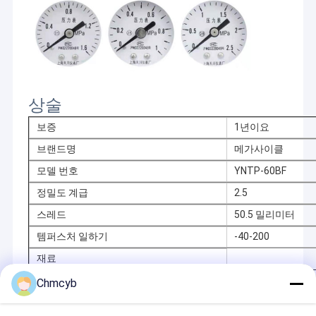
레벨 스위치를 표류시키세요
공압 밸브 포지셔너
온도 감기지 센서
상술
하트 분야 발신기
보증
1년이요
솔레노이드 밸브
브랜드명
메가사이클
제어 밸브류
모델 번호
YNTP-60BF
정밀도 계급
2.5
고정밀도 유량계
스레드
50.5 밀리미터
물속에 잠길 수 있는 물 펌프
템퍼스처 일하기
-40-200
증압기 다양성
재료
Chmcyb
초음파 레벨계
추천상품